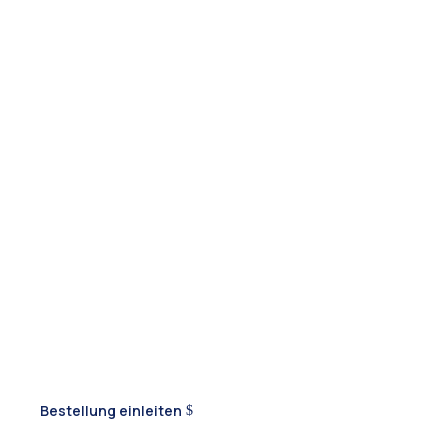
Vielfalt und Qualität
Frut-Nex GmbH
Wir liefern Ihre liebsten Balkan-Produkte direkt nach
Deutschland
Bestellung einleiten