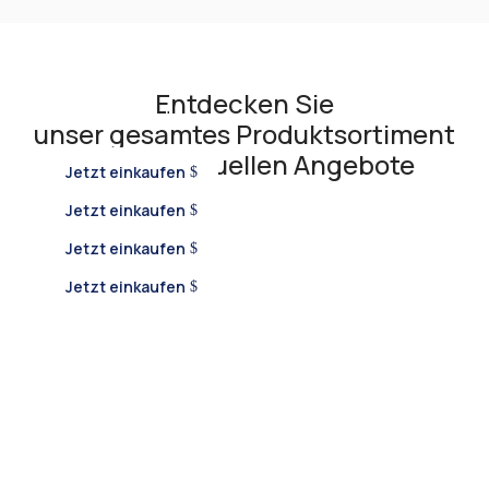
Entdecken Sie
Golden Eagle
unser gesamtes Produktsortiment
Relax
und die aktuellen Angebote
Jetzt einkaufen
Jetzt einkaufen
Only eagles fly
Jetzt einkaufen
Jetzt einkaufen
From the heart of fruit