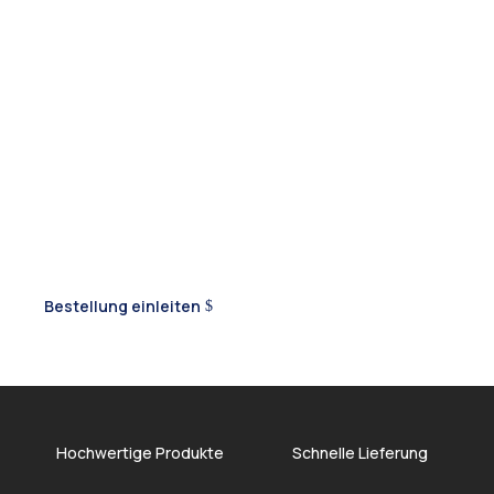
Vielfalt und Qualität
Frut-Nex GmbH
Wir liefern Ihre liebsten Balkan-Produkte direkt nach
Deutschland
Bestellung einleiten
Hochwertige Produkte
Schnelle Lieferung